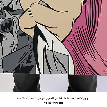
العرض السريع
نيويورك تايمز طباعة شاشة من الحرير الوردي 84 سم × 59 سم
السعر