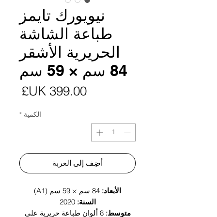
نيويورك تايمز
طباعة الشاشة
الحريرية الأشقر
84 سم × 59 سم
السع
الكمية
*
أضِف إلى العربة
الأبعاد:
84 سم × 59 سم (A1)
السنة:
2020
متوسط:
8 ألوان طباعة حريرية على