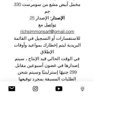
مخمل أبيض مشع من سومرست 330
جم
الإصدار:
الإصدار 25
تواصل
مع
richsimmonsart@gmail.com
للاستفسارات أو التسجيل في القائمة
البريدية ليتم إخطارك بمواعيد وأوقات
الإطلاق
في الوقت الحالي قيد الإنتاج ، سيتم
إصدارها في غضون أسبوعين مقابل
299 جنيهًا إسترلينيًا وسيتم شحن
الطلبات المسبقة بمجرد توقيعها
وإنهائها
معلومات الشحن
يمكن شحن القطع في جميع أنحاء العالم.